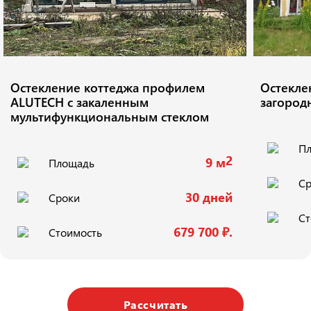
Остекление коттеджа профилем
Остекле
ALUTECH с закаленным
загород
мультифункциональным стеклом
П
2
9 м
Площадь
Ср
30 дней
Сроки
Ст
679 700 ₽.
Стоимость
Рассчитать