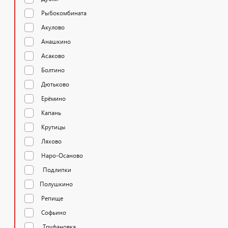
Рыбокомбината
Акулово
Анашкино
Асаково
Болтино
Дютьково
Ерёмино
Капань
Крутицы
Ляхово
Наро-Осаново
Подлипки
Полушкино
Репище
Софьино
Труфановка