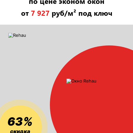
по цене эконом окон
от
7 927
руб/м² под ключ
63%
скидка