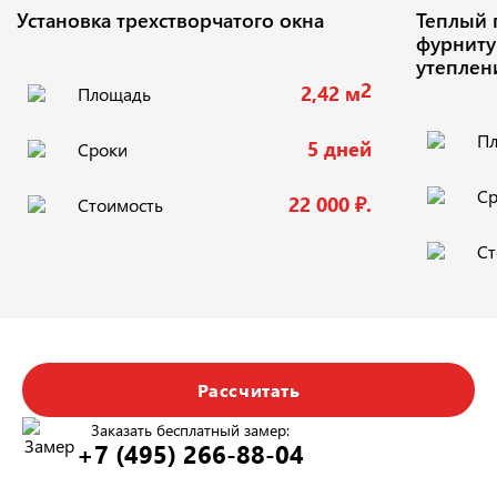
Установка трехстворчатого окна
Теплый 
фурниту
утеплени
2
2,42 м
Площадь
П
5 дней
Сроки
Ср
22 000 ₽.
Стоимость
Ст
Рассчитать
Заказать бесплатный замер:
+7 (495) 266-88-04