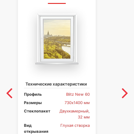
Технические характеристики
Те
Профиль
Blitz New 60
Пр
Размеры
730х1400 мм
Ра
Стеклопакет
Двухкамерный,
Ст
32 мм
Вид
Глухая створка
Ви
открывания
от