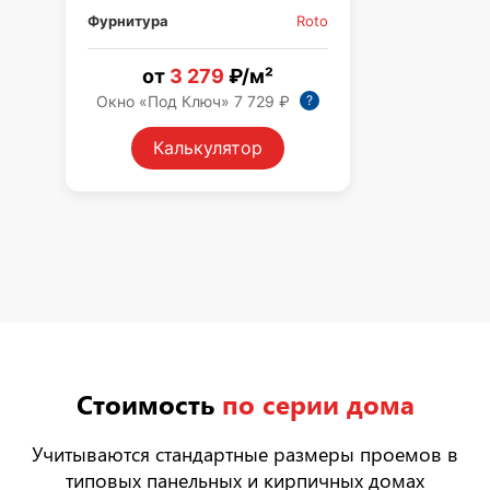
Фурнитура
Roto
Фу
от
3 279
₽/м²
?
Окно «Под Ключ» 7 729 ₽
Ок
Калькулятор
Стоимость
по серии дома
Учитываются стандартные размеры проемов в
типовых панельных и кирпичных домах