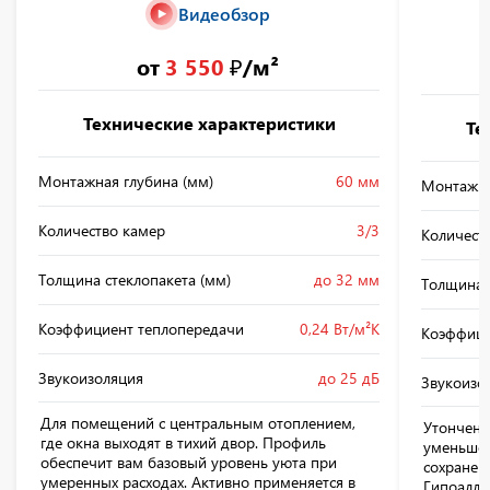
Видеобзор
от
3 550
₽/м²
Технические характеристики
Те
Монтажная глубина (мм)
60 мм
Монтажна
Количество камер
3/3
Количест
Толщина стеклопакета (мм)
до 32 мм
Толщина 
Коэффициент теплопередачи
0,24 Вт/м²К
Коэффици
Звукоизоляция
до 25 дБ
Звукоизо
Для помещений с центральным отоплением,
Утонченн
где окна выходят в тихий двор. Профиль
уменьше
обеспечит вам базовый уровень уюта при
сохранен
умеренных расходах. Активно применяется в
Гипоалле